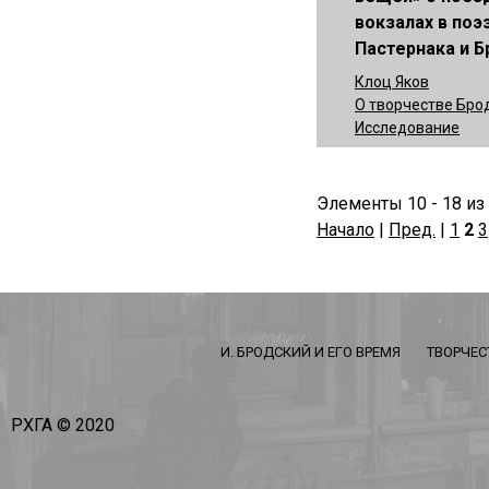
вокзалах в поэ
Пастернака и 
Клоц Яков
О творчестве Бро
Исследование
Элементы 10 - 18 из
Начало
|
Пред.
|
1
2
3
И. БРОДСКИЙ И ЕГО ВРЕМЯ
ТВОРЧЕС
РХГА © 2020