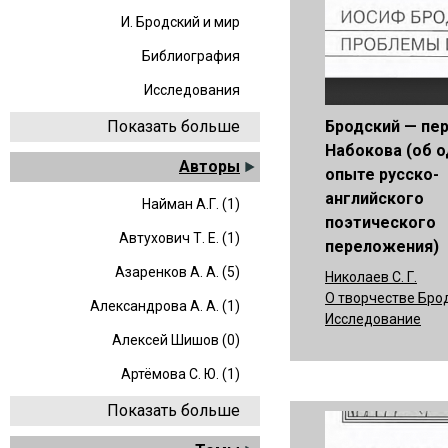
И. Бродский и мир
Библиография
Исследования
Бродский — пе
Показать больше
Набокова (об 
Авторы
опыте русско-
английского
Найман А.Г. (1)
поэтического
Автухович Т. Е. (1)
переложения)
Азаренков А. А. (5)
Николаев С. Г.
О творчестве Бро
Александрова А. А. (1)
Исследование
Алексей Шишов (0)
Артёмова С. Ю. (1)
Показать больше