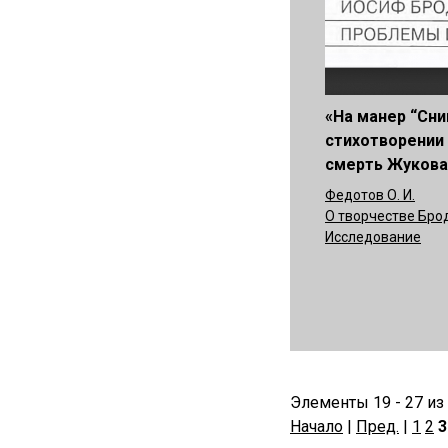
«На манер “Сни
стихотворении
смерть Жукова
Федотов О. И.
О творчестве Бро
Исследование
Элементы 19 - 27 из
Начало
|
Пред.
|
1
2
3