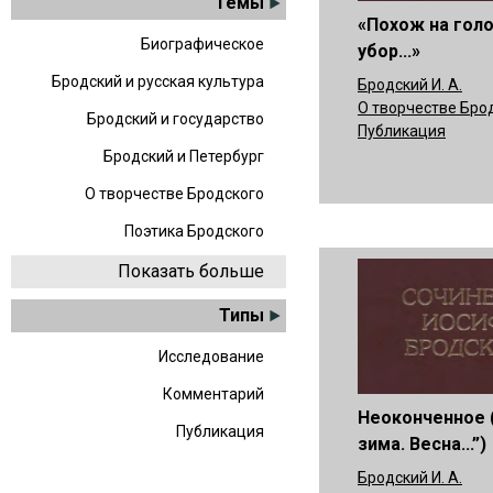
Темы
«Похож на гол
Биографическое
убор...»
Бродский и русская культура
Бродский И. А.
О творчестве Бро
Бродский и государство
Публикация
Бродский и Петербург
О творчестве Бродского
Поэтика Бродского
Показать больше
Типы
Исследование
Комментарий
Неоконченное 
Публикация
зима. Весна...”)
Бродский И. А.