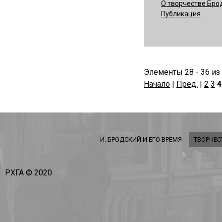
О творчестве Бро
Публикация
Элементы 28 - 36 из
Начало
|
Пред.
|
2
3
4
И. БРОДСКИЙ И ЕГО ВРЕМЯ
ТВОРЧЕС
РХГА © 2020