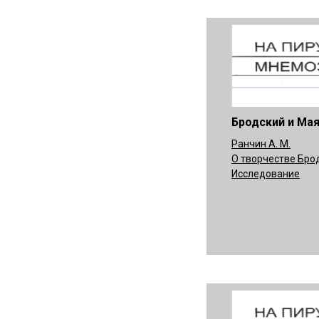
Бродский и Ма
Ранчин А. М.
О творчестве Бро
Исследование