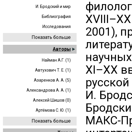
филолог
И. Бродский и мир
XVIII–XX
Библиография
Исследования
2001), 
Показать больше
литерат
Авторы
научных
Найман А.Г. (1)
XI–XX вв
Автухович Т. Е. (1)
русской 
Азаренков А. А. (5)
Александрова А. А. (1)
И. Брод
Алексей Шишов (0)
Бродский
Артёмова С. Ю. (1)
МАКС-Пр
Показать больше