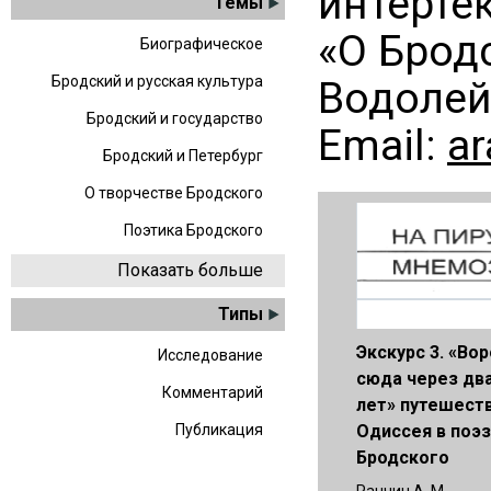
интертек
Темы
«О Брод
Биографическое
Бродский и русская культура
Водолей,
Бродский и государство
Еmail:
ar
Бродский и Петербург
О творчестве Бродского
Поэтика Бродского
Показать больше
Типы
Экскурс 3. «Во
Исследование
сюда через дв
Комментарий
лет» путешест
Одиссея в поэ
Публикация
Бродского
Ранчин А. М.