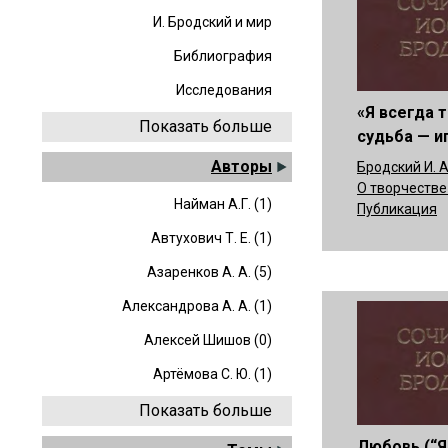
И. Бродский и мир
Библиография
Исследования
«Я всегда 
Показать больше
судьба — иг
Авторы
Бродский И. А
О творчестве
Найман А.Г. (1)
Публикация
Автухович Т. Е. (1)
Азаренков А. А. (5)
Александрова А. А. (1)
Алексей Шишов (0)
Артёмова С. Ю. (1)
Показать больше
Любовь (“