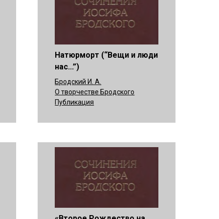
Натюрморт (“Вещи и люди
нас...”)
Бродский И. А.
О творчестве Бродского
Публикация
«Второе Рождество на