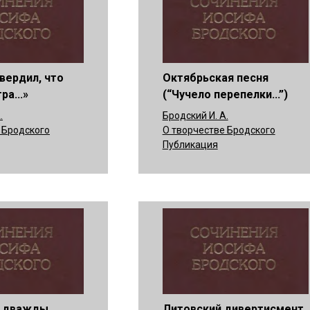
твердил, что
Октябрьская песня
ра...»
(“Чучело перепелки...”)
.
Бродский И. А.
 Бродского
О творчестве Бродского
Публикация
Я дважды
Литовский дивертисмент