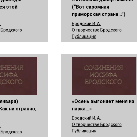
ся этой
(“Вот скромная
приморская страна...”)
.
Бродский И. А.
 Бродского
О творчестве Бродского
Публикация
 января)
«Осень выгоняет меня из
Как ни странно,
парка...»
)
Бродский И. А.
О творчестве Бродского
.
Публикация
 Бродского