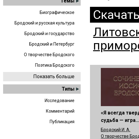
Темы
Скачат
Биографическое
Бродский и русская культура
Литовск
Бродский и государство
приморс
Бродский и Петербург
О творчестве Бродского
Поэтика Бродского
Показать больше
Типы
Исследование
Комментарий
«Я всегда твер
судьба — игра..
Публикация
Бродский И. А.
О творчестве Бро