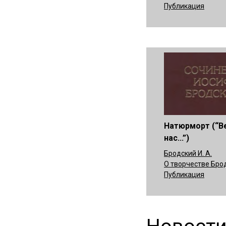
Публикация
Натюрморт (“В
нас...”)
Бродский И. А.
О творчестве Бро
Публикация